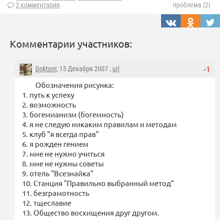
2 комментария
проблема (2)
Комментарии участников:
Doktorrr
, 15 Декабря 2007 ,
url
-1
Обозначения рисунка:
1. путь к успеху
2. возможность
3. богемианизм (богемность)
4. я не следую никаким правилам и методам
5. клуб "я всегда прав"
6. я рожден гением
7. мне не нужно учиться
8. мне не нужны советы
9. отель "Всезнайка"
10. Станция "Правильно выбранный метод"
11. безграмотность
12. тщеславие
13. Общество восхищения друг другом.