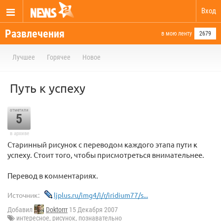
Вход
Развлечения
в мою ленту
2679
Лучшее
Горячее
Новое
Путь к успеху
отметили
5
в архиве
Старинный рисунок с переводом каждого этапа пути к
успеху. Стоит того, чтобы присмотреться внимательнее.
Перевод в комментариях.
Источник:
ljplus.ru/img4/i/r/iridium77/s...
Добавил
Doktorrr
15 Декабря 2007
интересное
,
рисунок
,
познавательно