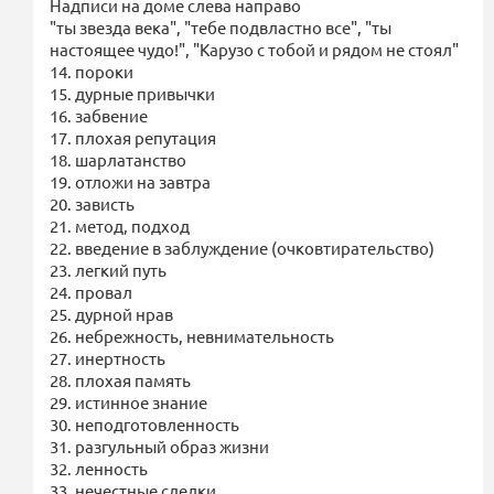
Надписи на доме слева направо
"ты звезда века", "тебе подвластно все", "ты
настоящее чудо!", "Карузо с тобой и рядом не стоял"
14. пороки
15. дурные привычки
16. забвение
17. плохая репутация
18. шарлатанство
19. отложи на завтра
20. зависть
21. метод, подход
22. введение в заблуждение (очковтирательство)
23. легкий путь
24. провал
25. дурной нрав
26. небрежность, невнимательность
27. инертность
28. плохая память
29. истинное знание
30. неподготовленность
31. разгульный образ жизни
32. ленность
33. нечестные сделки