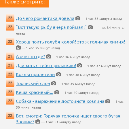
Также смотрите:
До чего романтика довела
22
— 1 час 33 минуты назад
"Вот такую рыбу вчера поймал!"
22
— 1 час 34 минуты
назад
Хорош поить голубя колой! это ж голимая химия!
22
— 1 час 35 минут назад
А моя-то где?
21
— 1 час 36 минут назад
Дай хоть я тебя приласкаю!
21
— 1 час 37 минут назад
Козлы прилетели
22
— 1 час 38 минут назад
Троянский слон
22
— 1 час 39 минут назад
Кеша красивый...
22
— 1 час 40 минут назад
Собака - выражение достоинств хозяина
22
— 1 час
50 минут назад
Вот, смотри: Горячая телочка ищет своего бугая.
22
Звоним?
— 1 час 51 минуту назад