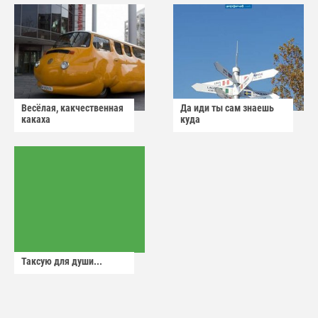
Весёлая, какчественная
Да иди ты сам знаешь
какаха
куда
Таксую для души...