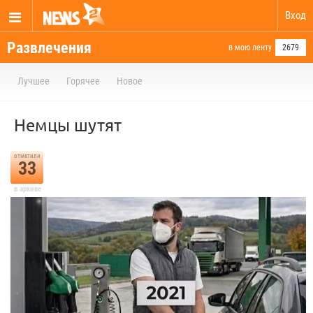
Вход
Развлечения
в мою ленту
2679
Лучшее
Горячее
Новое
Немцы шутят
отметили
33
в архиве