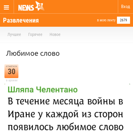
Вход
Развлечения
в мою ленту
2679
Лучшее
Горячее
Новое
Любимое слово
отметили
30
в архиве