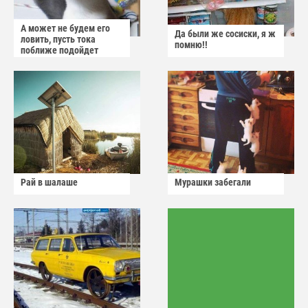
А может не будем его
Да были же сосиски, я ж
ловить, пусть тока
помню!!
поближе подойдет
Рай в шалаше
Мурашки забегали