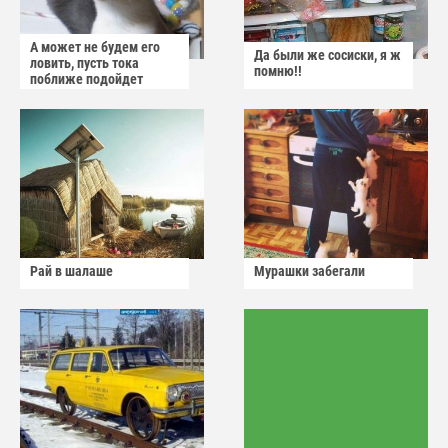
А может не будем его
Да были же сосиски, я ж
ловить, пусть тока
помню!!
поближе подойдет
Рай в шалаше
Мурашки забегали