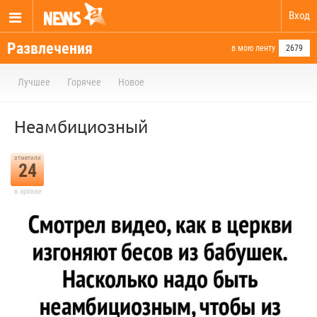
Вход
Развлечения
в мою ленту
2679
Лучшее
Горячее
Новое
Неамбициозный
отметили
24
в архиве