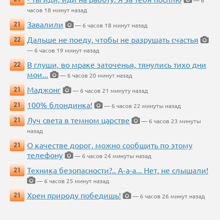
— 6
часов 18 минут назад
Завалили
21
— 6 часов 18 минут назад
Дальше не поеду, чтобы не разрушать счастья
22
— 6 часов 19 минут назад
В глуши, во мраке заточенья, тянулись тихо дни
22
мои...
— 6 часов 20 минут назад
Маджонг
21
— 6 часов 21 минуту назад
100% блондинка!
21
— 6 часов 22 минуты назад
Луч света в темном царстве
21
— 6 часов 23 минуты
назад
О качестве дорог, можно сообщить по этому
21
телефону
— 6 часов 24 минуты назад
Техника безопасности?.. А-а-а... Нет, не слышали!
21
— 6 часов 25 минут назад
Хрен природу победишь!
21
— 6 часов 26 минут назад