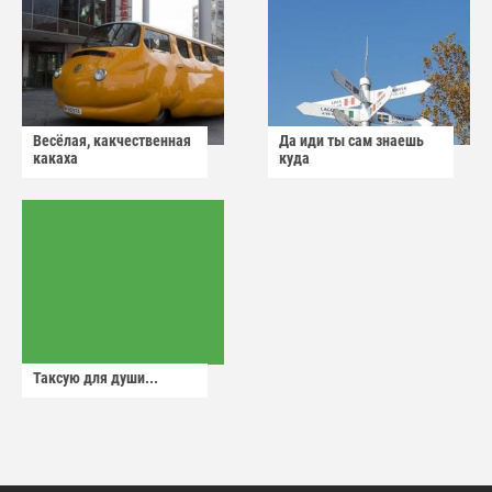
Весёлая, какчественная
Да иди ты сам знаешь
какаха
куда
Таксую для души...