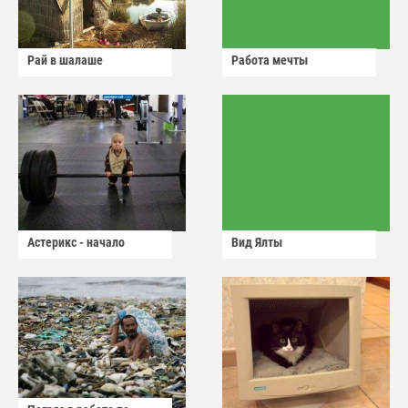
Рай в шалаше
Работа мечты
Астерикс - начало
Вид Ялты