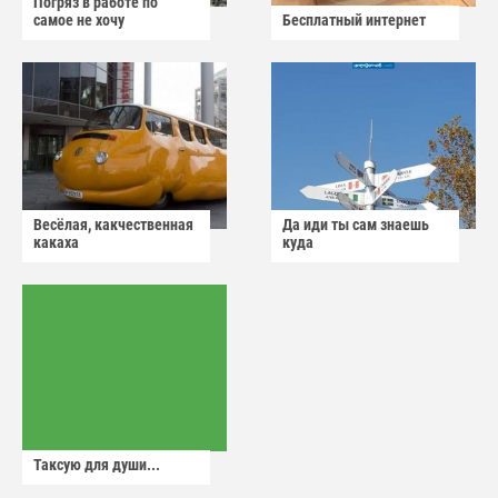
Погряз в работе по
самое не хочу
Бесплатный интернет
Весёлая, какчественная
Да иди ты сам знаешь
какаха
куда
Таксую для души...