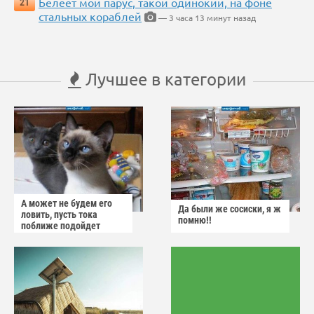
Белеет мой парус, такой одинокий, на фоне
21
стальных кораблей
— 3 часа 13 минут назад
Лучшее в категории
А может не будем его
Да были же сосиски, я ж
ловить, пусть тока
помню!!
поближе подойдет