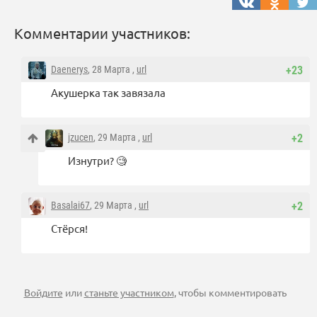
Комментарии участников:
Daenerys
, 28 Марта ,
url
+23
Акушерка так завязала
jzucen
, 29 Марта ,
url
+2
Изнутри? 🧐
Basalai67
, 29 Марта ,
url
+2
Стёрся!
Войдите
или
станьте участником
, чтобы комментировать