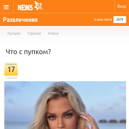
Вход
Развлечения
в мою ленту
2679
Лучшее
Горячее
Новое
Что с пупком?
отметили
17
в архиве