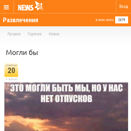
Вход
Развлечения
в мою ленту
2679
Лучшее
Горячее
Новое
Могли бы
отметили
20
в архиве