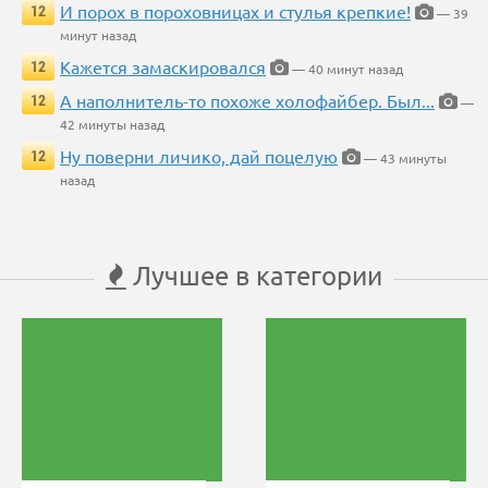
И порох в пороховницах и стулья крепкие!
12
— 39
минут назад
Кажется замаскировался
12
— 40 минут назад
А наполнитель-то похоже холофайбер. Был...
12
—
42 минуты назад
Ну поверни личико, дай поцелую
12
— 43 минуты
назад
Лучшее в категории