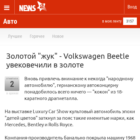
Вход
Авто
в мою ленту
3157
Лучшее
Горячее
Новое
Золотой "жук" - Volkswagen Beetle
увековечили в золоте
Вновь привлечь внимание к некогда "народному
отметили
2
автомобилю", германскому автоконцерну
понадобилось всего ничего — "кокон" из 18-
в архиве
каратного драгметалла.
На выставке Luxury Car Show культовый автомобиль эпохи
"детей цветов" заткнул за пояс такие именитые марки, как
Mercedes, Bentley и Rolls Royce.
Компания-производитель банально покрыла машину 1968