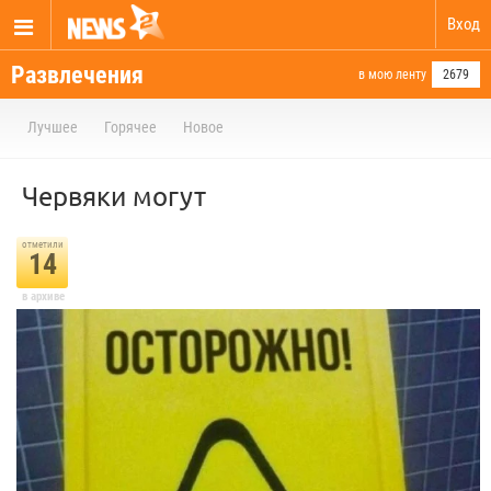
Вход
Развлечения
в мою ленту
2679
Лучшее
Горячее
Новое
Червяки могут
отметили
14
в архиве