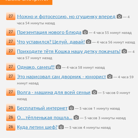
Можно и фотосессию, но сгущенку вперед
27
— 4
часа 54 минуты назад
Презентация нового блюда
27
— 4 часа 55 минут назад
Что уставился? Целуй, давай!
27
— 4 часа 56 минут назад
Приходите тётя Кошка нашу детку покачать!
27
— 4
часа 57 минут назад
Однако, самец!!!
27
— 4 часа 58 минут назад
Это нарисовал сам дворник - юморист
27
— 4 часа 59
минут назад
Волга - машина для всей семьи
27
— 5 часов 0 минут
назад
Бесплатный интернет
29
— 5 часов 1 минуту назад
О....тёпленькая пошла...
26
— 5 часов 3 минуты назад
Куда летим шеф?
26
— 5 часов 4 минуты назад