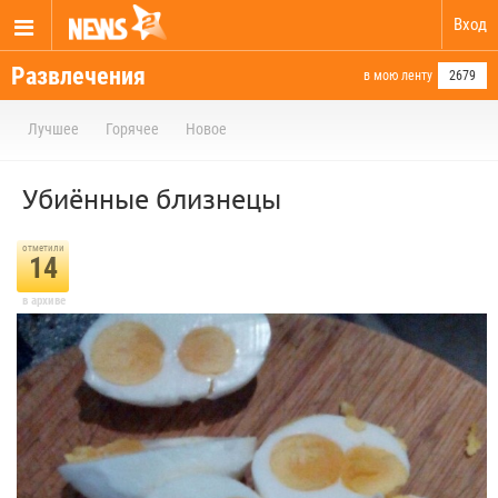
Вход
Развлечения
в мою ленту
2679
Лучшее
Горячее
Новое
Убиённые близнецы
отметили
14
в архиве