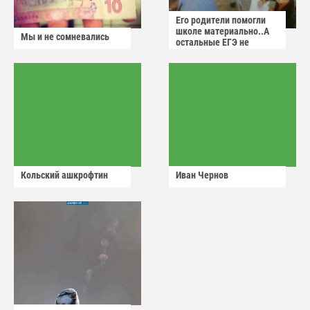
Его родители помогли
школе материально..А
Мы и не сомневались
остальные ЕГЭ не
сдадут
Кольский ашкрофтин
Иван Чернов