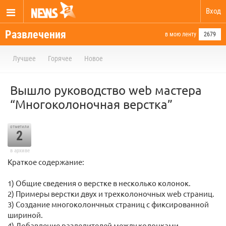
Вход
Развлечения
в мою ленту
2679
Лучшее
Горячее
Новое
Вышло руководство web мастера
“Многоколоночная верстка”
отметили
2
в архиве
Краткое содержание:
1) Общие сведения о верстке в несколько колонок.
2) Примеры верстки двух и трехколоночных web страниц.
3) Создание многоколончных страниц с фиксированной
шириной.
4) Добавление разделителей между колонками.