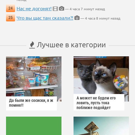
Нас не догонят!
24
— 4 часа 7 минут назад
Что вы щас там сказали?!
25
— 4 часа 8 минут назад
Лучшее в категории
А может не будем его
Да были же сосиски, я ж
ловить, пусть тока
помню!!
поближе подойдет