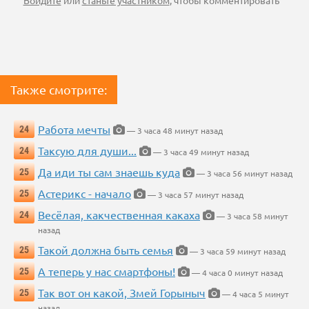
Войдите
или
станьте участником
, чтобы комментировать
Также смотрите:
Работа мечты
24
— 3 часа 48 минут назад
Таксую для души...
24
— 3 часа 49 минут назад
Да иди ты сам знаешь куда
25
— 3 часа 56 минут назад
Астерикс - начало
25
— 3 часа 57 минут назад
Весёлая, какчественная какаха
24
— 3 часа 58 минут
назад
Такой должна быть семья
25
— 3 часа 59 минут назад
А теперь у нас смартфоны!
25
— 4 часа 0 минут назад
Так вот он какой, Змей Горыныч
25
— 4 часа 5 минут
назад