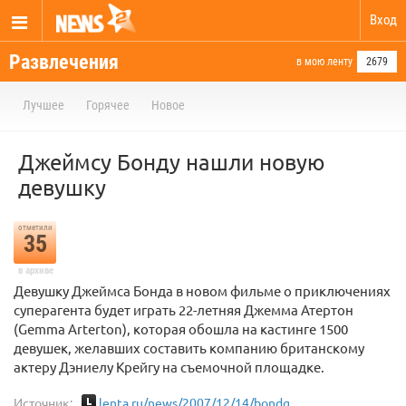
Вход
Развлечения
в мою ленту
2679
Лучшее
Горячее
Новое
Джеймсу Бонду нашли новую
девушку
отметили
35
в архиве
Девушку Джеймса Бонда в новом фильме о приключениях
суперагента будет играть 22-летняя Джемма Атертон
(Gemma Arterton), которая обошла на кастинге 1500
девушек, желавших составить компанию британскому
актеру Дэниелу Крейгу на съемочной площадке.
Источник:
lenta.ru/news/2007/12/14/bondg...