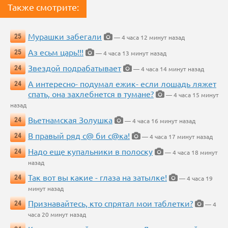
Также смотрите:
Мурашки забегали
25
— 4 часа 12 минут назад
Аз есьм царь!!!
25
— 4 часа 13 минут назад
Звездой подрабатывает
24
— 4 часа 14 минут назад
А интересно- подумал ежик- если лошадь ляжет
24
спать, она захлебнется в тумане?
— 4 часа 15 минут
назад
Вьетнамская Золушка
24
— 4 часа 16 минут назад
В правый ряд с@ би с@ка!
24
— 4 часа 17 минут назад
Надо еще купальники в полоску
24
— 4 часа 18 минут
назад
Так вот вы какие - глаза на затылке!
24
— 4 часа 19
минут назад
Признавайтесь, кто спрятал мои таблетки?
24
— 4
часа 20 минут назад