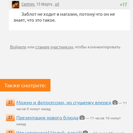
Carmen
, 15 Марта ,
url
+17
Заблот не ходит в магазин, потому что он не
знает, что это такое.
Войдите
или
станьте участником
, чтобы комментировать
Также смотрите:
Можно и фотосессию, но сгущенку вперед
27
— 11
часов 9 минут назад
Презентация нового блюда
27
— 11 часов 10 минут
назад
Что уставился? Целуй, давай!
27
— 11 часов 10 минут