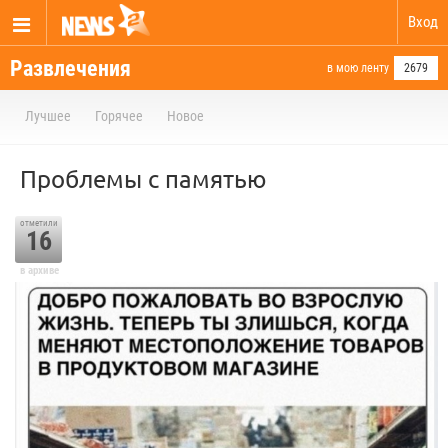
Вход
Развлечения
в мою ленту
2679
Лучшее
Горячее
Новое
Проблемы с памятью
отметили
16
в архиве