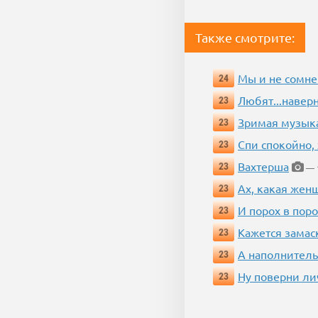
Также смотрите:
Мы и не сомне
24
Любят...навер
23
Зримая музык
23
Спи спокойно, 
23
Вахтерша
23
— 1
Ах, какая жен
23
И порох в поро
23
Кажется замас
23
А наполнитель
23
Ну поверни ли
23