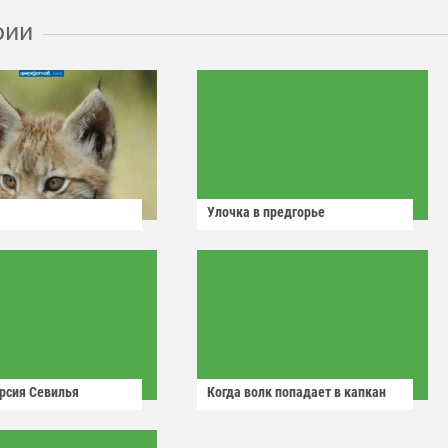
рии
Улочка в предгорье
рсия Севилья
Когда волк попадает в капкан