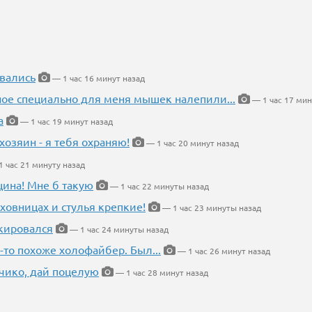
вались
— 1 час 16 минут назад
ное специально для меня мышек налепили...
— 1 час 17 мин
а
— 1 час 19 минут назад
хозяин - я тебя охраняю!
— 1 час 20 минут назад
 час 21 минуту назад
щина! Мне б такую
— 1 час 22 минуты назад
ховницах и стулья крепкие!
— 1 час 23 минуты назад
кировался
— 1 час 24 минуты назад
-то похоже холофайбер. Был...
— 1 час 26 минут назад
чико, дай поцелую
— 1 час 28 минут назад