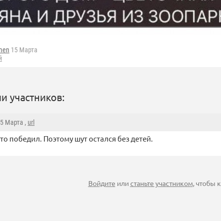
men
15 Марта
й
и участников:
15 Марта ,
url
то победил. Поэтому шут остался без детей.
Войдите
или
станьте участником
, чтобы