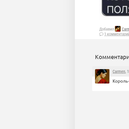
Добавил
Car
1 комментари
Комментари
Carmen
, 
Король-