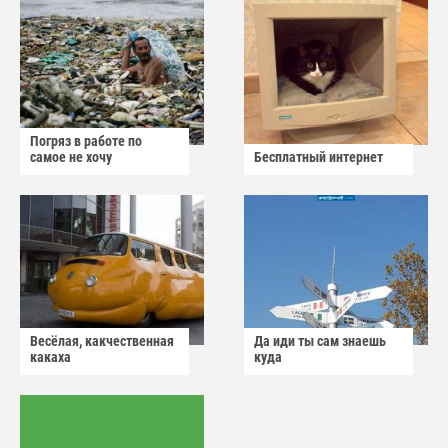
Погряз в работе по
самое не хочу
Бесплатный интернет
Весёлая, какчественная
Да иди ты сам знаешь
какаха
куда