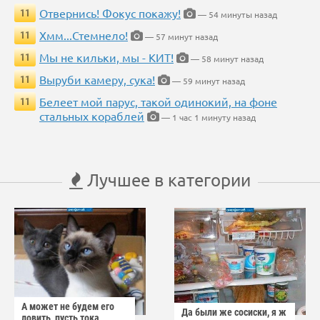
Отвернись! Фокус покажу!
11
— 54 минуты назад
Хмм...Стемнело!
11
— 57 минут назад
Мы не кильки, мы - КИТ!
11
— 58 минут назад
Выруби камеру, сука!
11
— 59 минут назад
Белеет мой парус, такой одинокий, на фоне
11
стальных кораблей
— 1 час 1 минуту назад
Лучшее в категории
А может не будем его
Да были же сосиски, я ж
ловить, пусть тока