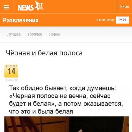
Вход
Развлечения
в мою ленту
2679
Лучшее
Горячее
Новое
Чёрная и белая полоса
отметили
14
в архиве