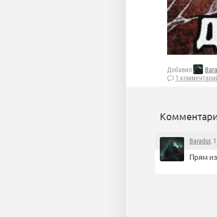
Добавил
Bar
1 комментари
Комментари
Baradur
, 
Прям из