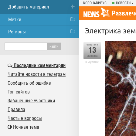
КОРОНАВИРУС
НОВОСТИ
Добавить материал
Развлеч
Метки
Электрика зе
Регионы
отметили
13
человека
в архиве
Последние комментарии
Читайте новости в телеграм
Сообщить об ошибке
Топ сайтов
Забаненные участники
Правила
Частые вопросы
Ночная тема