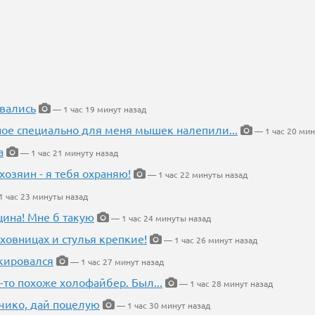
вались
— 1 час 19 минут назад
ное специально для меня мышек налепили...
— 1 час 20 мин
а
— 1 час 21 минуту назад
хозяин - я тебя охраняю!
— 1 час 22 минуты назад
 час 23 минуты назад
щина! Мне б такую
— 1 час 24 минуты назад
ховницах и стулья крепкие!
— 1 час 26 минут назад
кировался
— 1 час 27 минут назад
-то похоже холофайбер. Был...
— 1 час 28 минут назад
чико, дай поцелую
— 1 час 30 минут назад