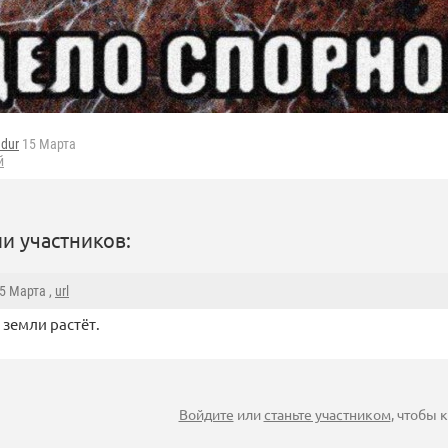
adur
15 Марта
й
и участников:
15 Марта ,
url
 земли растёт.
Войдите
или
станьте участником
, чтобы