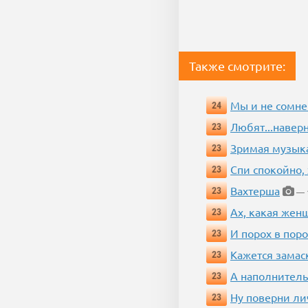
Также смотрите:
Мы и не сомне
24
Любят...навер
23
Зримая музык
23
Спи спокойно, 
23
Вахтерша
23
— 1
Ах, какая жен
23
И порох в поро
23
Кажется замас
23
А наполнитель
23
Ну поверни ли
23