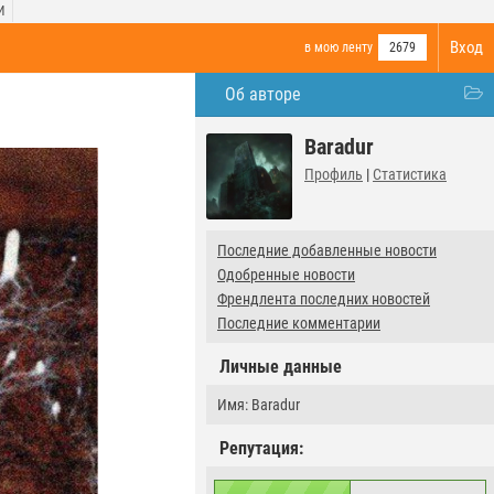
И
Вход
в мою ленту
2679
Об авторе
Baradur
Профиль
|
Статистика
Последние добавленные новости
Одобренные новости
Френдлента последних новостей
Последние комментарии
Личные данные
Имя: Baradur
Репутация: