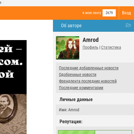
И
Вход
в мою ленту
2679
Об авторе
Amrod
Профиль
|
Статистика
Последние добавленные новости
Одобренные новости
Френдлента последних новостей
Последние комментарии
Личные данные
Имя: Amrod
Репутация: