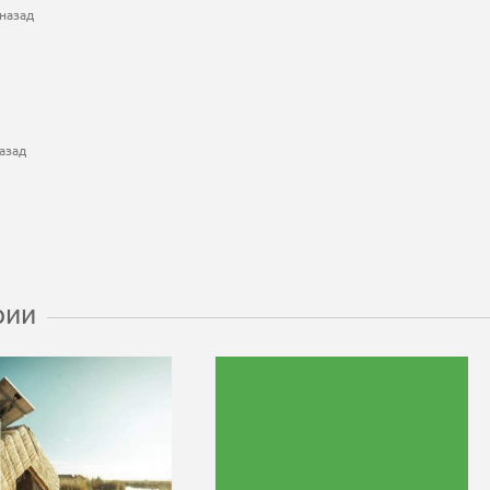
назад
азад
рии