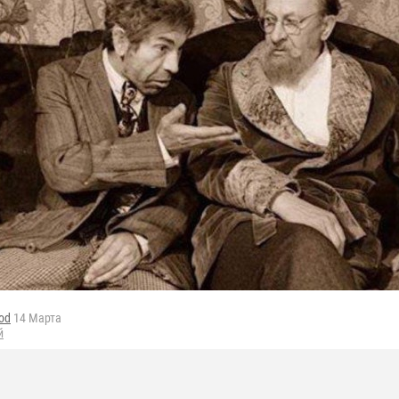
od
14 Марта
й