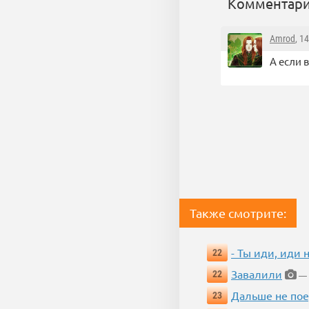
Комментари
Amrod
, 1
А если 
Также смотрите:
- Ты иди, иди 
22
Завалили
22
— 
Дальше не пое
23