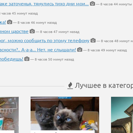
аке заточенья, тянулись тихо дни мои...
— 8 часов 44 минуты 
 часов 45 минут назад
ка!
— 8 часов 46 минут назад
мном царстве
— 8 часов 47 минут назад
рог, можно сообщить по этому телефону
— 8 часов 48 минут н
ности?.. А-а-а... Нет, не слышали!
— 8 часов 49 минут назад
победишь!
— 8 часов 50 минут назад
Лучшее в катего