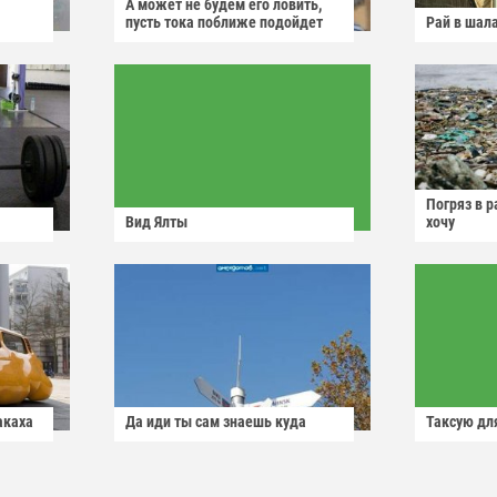
А может не будем его ловить,
пусть тока поближе подойдет
Рай в шал
Погряз в р
Вид Ялты
хочу
акаха
Да иди ты сам знаешь куда
Таксую для