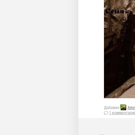
Добавил
Amr
1 комментари