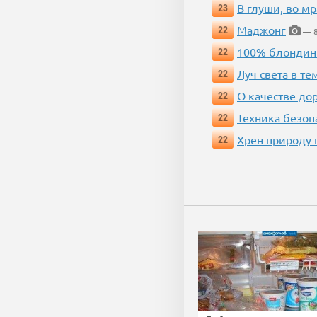
В глуши, во мр
23
Маджонг
22
— 8
100% блондин
22
Луч света в те
22
О качестве до
22
Техника безопас
22
Хрен природу 
22