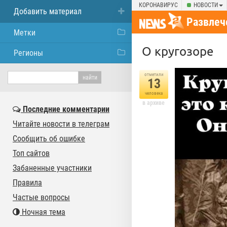
КОРОНАВИРУС
НОВОСТИ
Добавить материал
Развлеч
Метки
О кругозоре
Регионы
отметили
13
человека
в архиве
Последние комментарии
Читайте новости в телеграм
Сообщить об ошибке
Топ сайтов
Забаненные участники
Правила
Частые вопросы
Ночная тема