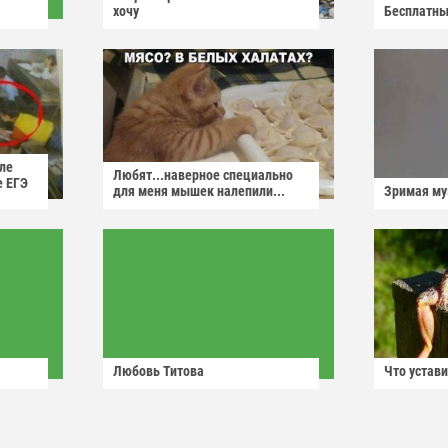
хочу
Бесплатны
ле
Любят...наверное специально
е ЕГЭ
для меня мышек налепили...
Зримая м
Любовь Титова
Что устави