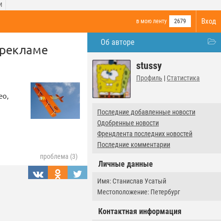
И
Вход
в мою ленту
2679
Об авторе
 рекламе
stussy
Профиль
|
Статистика
ео,
Последние добавленные новости
Одобренные новости
Френдлента последних новостей
Последние комментарии
проблема (3)
Личные данные
Имя: Станислав Усатый
Местоположение: Петербург
Контактная информация