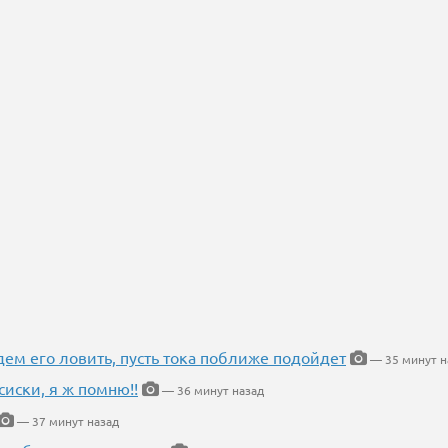
дем его ловить, пусть тока поближе подойдет
— 35 минут н
сиски, я ж помню!!
— 36 минут назад
— 37 минут назад