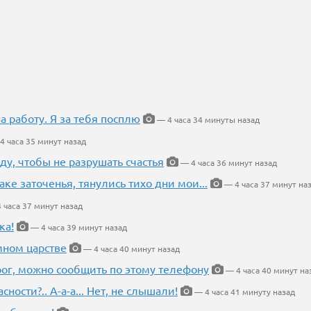
на работу. Я за тебя посплю
— 4 часа 34 минуты назад
4 часа 35 минут назад
ду, чтобы не разрушать счастья
— 4 часа 36 минут назад
аке заточенья, тянулись тихо дни мои...
— 4 часа 37 минут на
 часа 37 минут назад
ка!
— 4 часа 39 минут назад
мном царстве
— 4 часа 40 минут назад
рог, можно сообщить по этому телефону
— 4 часа 40 минут на
ности?.. А-а-а... Нет, не слышали!
— 4 часа 41 минуту назад