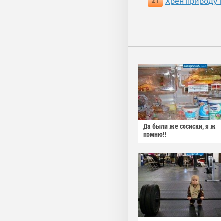
Хрен природу 
21
Да были же сосиски, я ж
помню!!