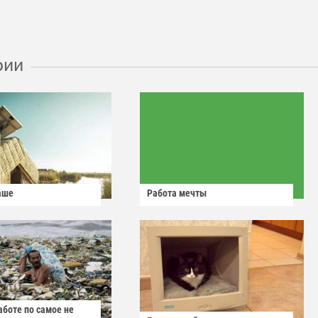
рии
аше
Работа мечты
аботе по самое не