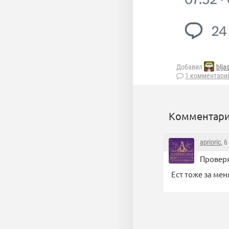
Добавил
blja
1 комментари
Комментари
aprioric
, 
Проверял
Ест тоже за меня