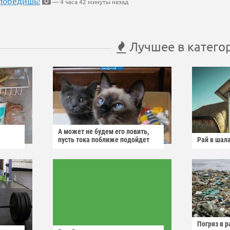
победишь!
— 4 часа 42 минуты назад
Лучшее в катего
А может не будем его ловить,
пусть тока поближе подойдет
Рай в шал
Погряз в р