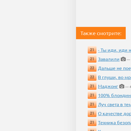
Также смотрите:
- Ты иди, иди 
21
Завалили
21
— 
Дальше не пое
22
В глуши, во мр
22
Маджонг
21
— 4
100% блондин
21
Луч света в те
21
О качестве до
21
Техника безопас
21