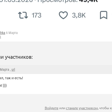
shka
6 Марта
й
и участников:
6 Марта ,
url
, так и есть!
! )))
Войдите
или
станьте участником
, чтобы