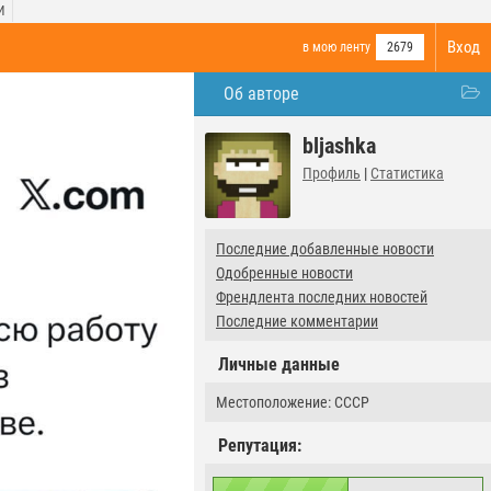
И
Вход
в мою ленту
2679
Об авторе
bljashka
Профиль
|
Статистика
Последние добавленные новости
Одобренные новости
Френдлента последних новостей
Последние комментарии
Личные данные
Местоположение: СССР
Репутация: