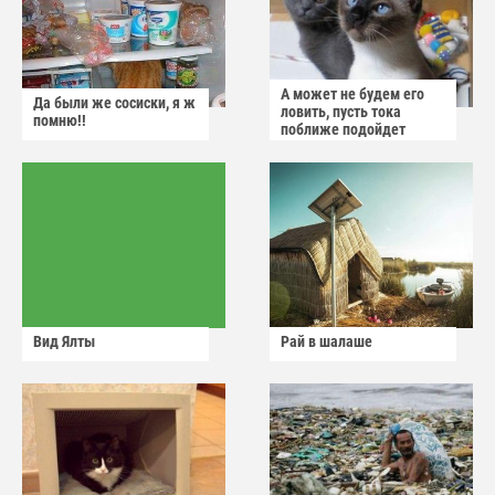
А может не будем его
Да были же сосиски, я ж
ловить, пусть тока
помню!!
поближе подойдет
Вид Ялты
Рай в шалаше