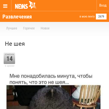
Вход
Развлечения
в мою ленту
2679
Лучшее
Горячее
Новое
Не шея
отметили
14
в архиве