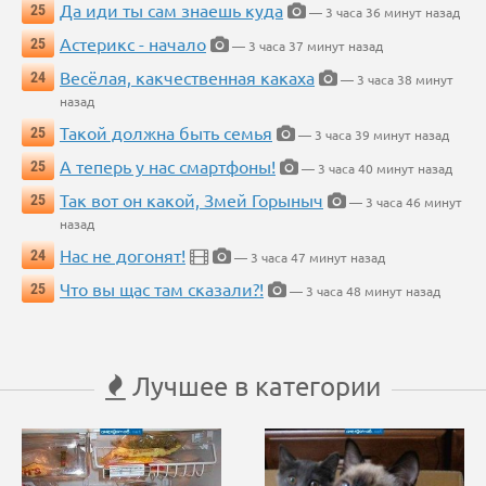
Да иди ты сам знаешь куда
25
— 3 часа 36 минут назад
Астерикс - начало
25
— 3 часа 37 минут назад
Весёлая, какчественная какаха
24
— 3 часа 38 минут
назад
Такой должна быть семья
25
— 3 часа 39 минут назад
А теперь у нас смартфоны!
25
— 3 часа 40 минут назад
Так вот он какой, Змей Горыныч
25
— 3 часа 46 минут
назад
Нас не догонят!
24
— 3 часа 47 минут назад
Что вы щас там сказали?!
25
— 3 часа 48 минут назад
Лучшее в категории