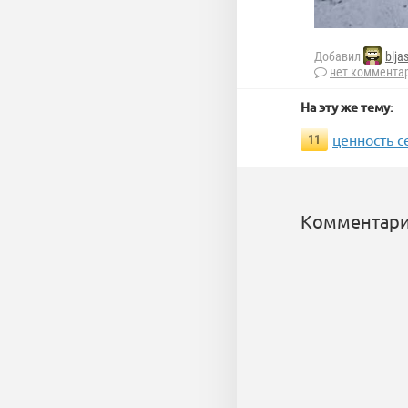
Добавил
blja
нет коммента
На эту же тему:
ценность 
11
Комментари