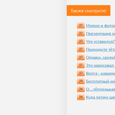
Также смотрите:
Можно и фотос
27
Презентация 
27
Что уставился?
27
Приходите тёт
27
Однако, самец!
27
Это нарисовал
27
Волга - машин
27
Бесплатный ин
29
О....тёпленькая
26
Куда летим ш
26