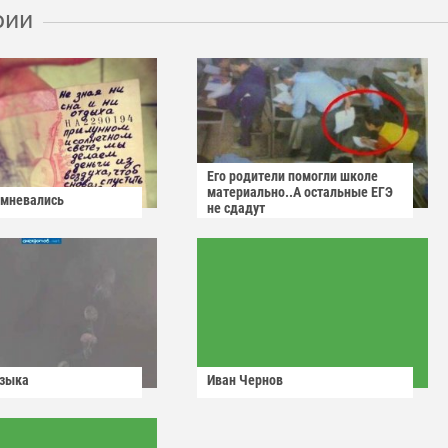
рии
Его родители помогли школе
материально..А остальные ЕГЭ
омневались
не сдадут
узыка
Иван Чернов