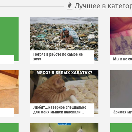
Лучшее в катего
Погряз в работе по самое не
хочу
Мы и не с
Любят...наверное специально
для меня мышек налепили...
Зримая м