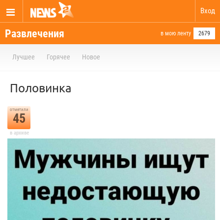
Вход
Развлечения
в мою ленту
2679
Лучшее
Горячее
Новое
Половинка
отметили
45
в архиве