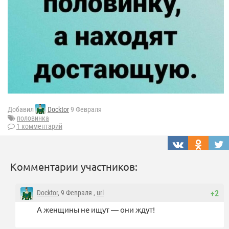
Добавил
Docktor
9 Февраля
половинка
1 комментарий
Комментарии участников:
Docktor
, 9 Февраля ,
url
+2
А женщины не ищут — они ждут!