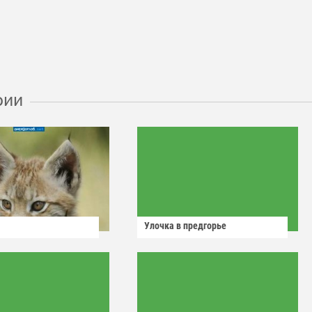
рии
Улочка в предгорье