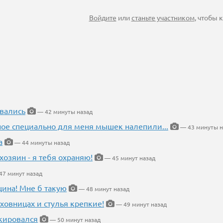
Войдите
или
станьте участником
, чтобы
вались
— 42 минуты назад
ное специально для меня мышек налепили...
— 43 минуты н
а
— 44 минуты назад
хозяин - я тебя охраняю!
— 45 минут назад
7 минут назад
щина! Мне б такую
— 48 минут назад
ховницах и стулья крепкие!
— 49 минут назад
кировался
— 50 минут назад