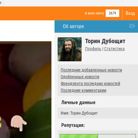
И
Вход
в мою ленту
2679
Об авторе
Торин Дубощит
Профиль
|
Статистика
Последние добавленные новости
Одобренные новости
Френдлента последних новостей
Последние комментарии
Личные данные
Имя: Торин Дубощит
Репутация: