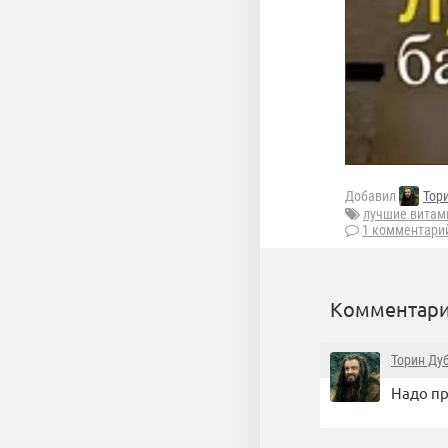
Добавил
Тор
лучшие вита
1 комментари
Комментари
Торин Ду
Надо пр