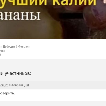
ин Дубощит
8 Февраля
мины
й
и участников:
бощит
, 8 Февраля ,
url
оверить.