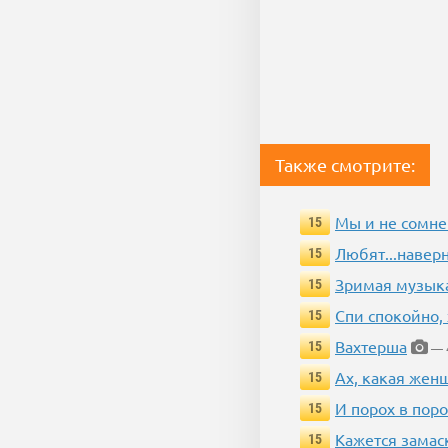
Также смотрите:
Мы и не сомне
15
Любят...навер
15
Зримая музык
15
Спи спокойно, 
15
Вахтерша
15
— 4
Ах, какая жен
15
И порох в поро
15
Кажется замас
15