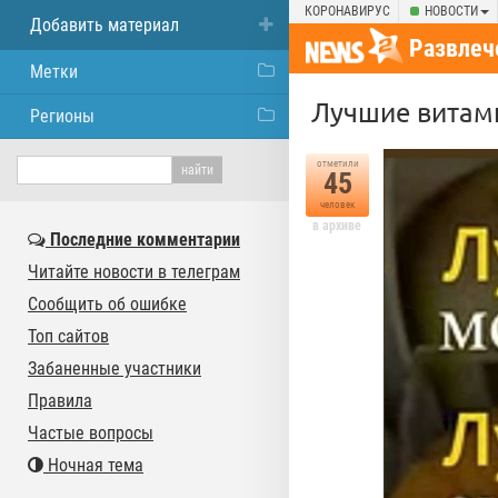
КОРОНАВИРУС
НОВОСТИ
Добавить материал
Развлеч
Метки
Лучшие витам
Регионы
отметили
45
человек
в архиве
Последние комментарии
Читайте новости в телеграм
Сообщить об ошибке
Топ сайтов
Забаненные участники
Правила
Частые вопросы
Ночная тема