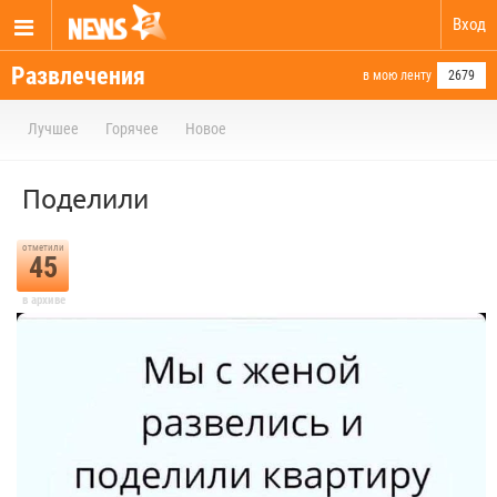
Вход
Развлечения
в мою ленту
2679
Лучшее
Горячее
Новое
Поделили
отметили
45
в архиве