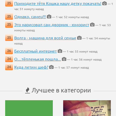
Приходите тётя Кошка нашу детку покачать!
25
— 1
час 51 минуту назад
Однако, самец!!!
25
— 1 час 52 минуты назад
Это нарисовал сам дворник - юморист
25
— 1 час 53
минуты назад
Волга - машина для всей семьи
25
— 1 час 54 минуты
назад
Бесплатный интернет
26
— 1 час 55 минут назад
О....тёпленькая пошла...
24
— 1 час 56 минут назад
Куда летим шеф?
24
— 1 час 57 минут назад
Лучшее в категории