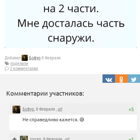
Добавил
Бофур
8 Февраля
поделили
2 комментария
Комментарии участников:
Бофур
, 8 Февраля ,
url
+5
Не справедливо кажется. 😅
jzucen
, 8 Февраля ,
url
+1