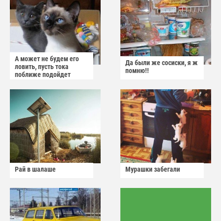
А может не будем его
Да были же сосиски, я ж
ловить, пусть тока
помню!!
поближе подойдет
Рай в шалаше
Мурашки забегали