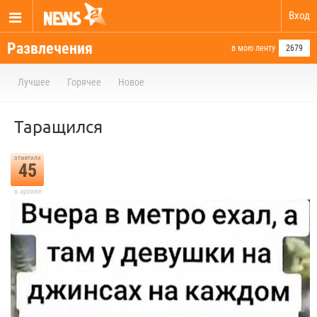
Вход
Развлечения
в мою ленту
2679
Лучшее
Горячее
Новое
Таращился
отметили
45
в архиве