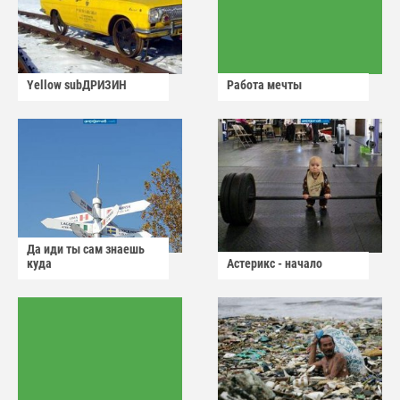
Yellow subДРИЗИН
Работа мечты
Да иди ты сам знаешь
куда
Астерикс - начало