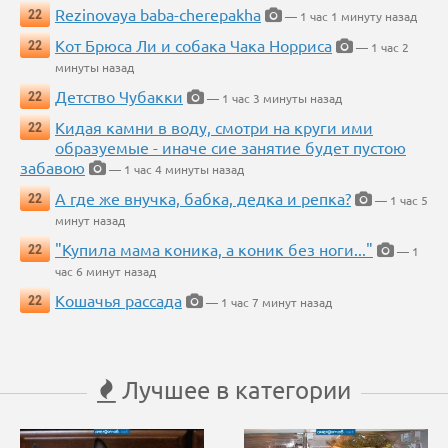
Rezinovaya baba-cherepakha
22
— 1 час 1 минуту назад
Кот Брюса Ли и собака Чака Норриса
22
— 1 час 2
минуты назад
Детство Чубакки
22
— 1 час 3 минуты назад
Кидая камни в воду, смотри на круги ими
22
образуемые - иначе сие занятие будет пустою
забавою
— 1 час 4 минуты назад
А где же внучка, бабка, дедка и репка?
22
— 1 час 5
минут назад
"Купила мама коника, а коник без ноги..."
22
— 1
час 6 минут назад
Кошачья рассада
22
— 1 час 7 минут назад
Лучшее в категории