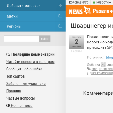
КОРОНАВИРУС
НОВОСТИ
Добавить материал
Развлеч
Метки
Шварцнегер и
Регионы
Поклонники та
отметили
2
новости о ход
приходить SM
человека
в архиве
Последние комментарии
Источник:
blog
Читайте новости в телеграм
Добавил
cos
Сообщить об ошибке
sms
,
политика
нет коммента
Топ сайтов
Забаненные участники
Правила
Комментари
Частые вопросы
Ночная тема