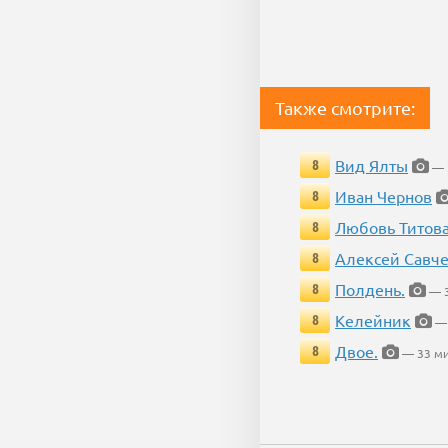
Также смотрите:
Вид Ялты
8
— 
Иван Чернов
8
Любовь Титов
8
Алексей Савч
8
Полдень.
8
— 3
Келейник
8
— 
Двое.
8
— 33 ми