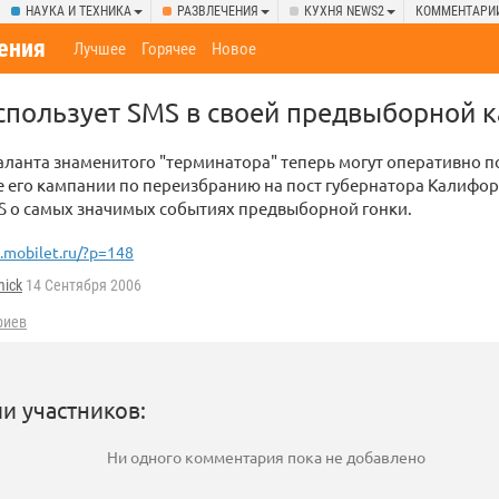
НАУКА И ТЕХНИКА
РАЗВЛЕЧЕНИЯ
КУХНЯ NEWS2
КОММЕНТАРИ
ения
Лучшее
Горячее
Новое
спользует SMS в своей предвыборной 
ланта знаменитого "терминатора" теперь могут оперативно п
е его кампании по переизбранию на пост губернатора Калифо
S о самых значимых событиях предвыборной гонки.
.mobilet.ru/?p=148
mick
14 Сентября 2006
риев
и участников:
Ни одного комментария пока не добавлено