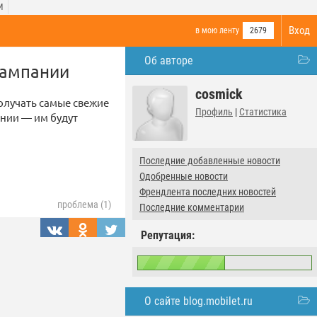
И
Вход
в мою ленту
2679
Об авторе
кампании
cosmick
олучать самые свежие
Профиль
|
Статистика
рнии — им будут
Последние добавленные новости
Одобренные новости
Френдлента последних новостей
проблема (1)
Последние комментарии
Репутация:
О сайте blog.mobilet.ru