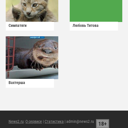
Симпатяги
Любовь Титова
Вахтерша
News2.ru
:
О сервисе
|
Статистика
| admin@news2.ru
18+