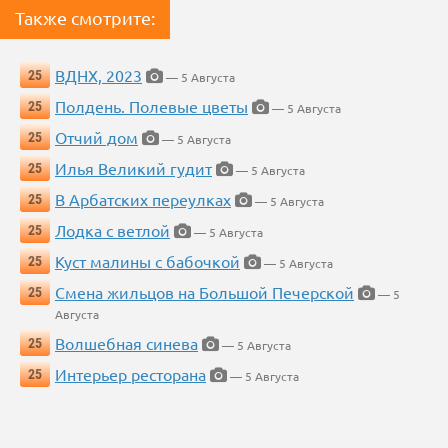
Также смотрите:
ВДНХ, 2023
25
— 5 Августа
Полдень. Полевые цветы
25
— 5 Августа
Отчий дом
25
— 5 Августа
Илья Великий гудит
25
— 5 Августа
В Арбатских переулках
25
— 5 Августа
Лодка с ветлой
25
— 5 Августа
Куст малины с бабочкой
25
— 5 Августа
Смена жильцов на Большой Печерской
25
— 5
Августа
Волшебная синева
25
— 5 Августа
Интерьер ресторана
25
— 5 Августа