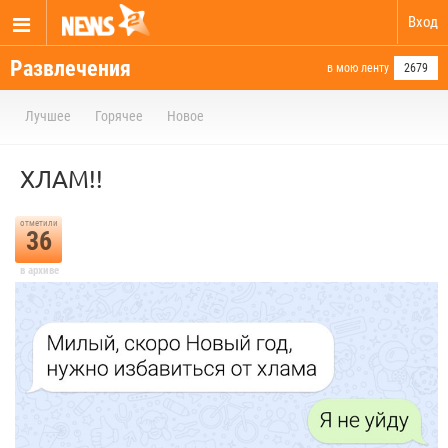
Вход
Развлечения
в мою ленту
2679
Лучшее
Горячее
Новое
ХЛАМ!!
отметили
36
в архиве