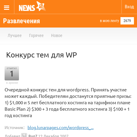
Вход
Развлечения
в мою ленту
2679
Лучшее
Горячее
Новое
Конкурс тем для WP
отметил
1
в архиве
Очередной конкурс тем для wordpress. Принять участие
может каждый. Победителям достанутся приятные призы:
1) $1,000 и 5 лет бесплатного хостинга на тарифном плане
Basic Plan 2) $300 + 3 года бесплатного хостинга 3) $100 + 1
год хостинга
Источник:
blog.lunarpages.com/wordpress_...
Добавил
BugZ
12 Декабря 2007