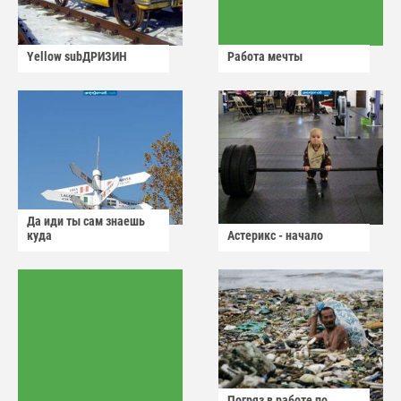
Yellow subДРИЗИН
Работа мечты
Да иди ты сам знаешь
куда
Астерикс - начало
Погряз в работе по