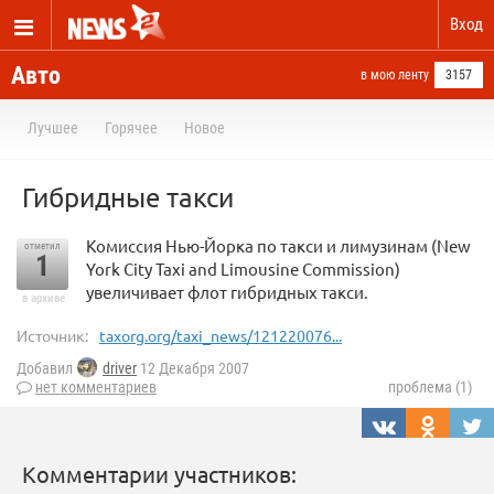
Вход
Авто
в мою ленту
3157
Лучшее
Горячее
Новое
Гибридные такси
Комиссия Нью-Йорка по такси и лимузинам (New
отметил
1
York City Taxi and Limousine Commission)
увеличивает флот гибридных такси.
в архиве
Источник:
taxorg.org/taxi_news/121220076...
Добавил
driver
12 Декабря 2007
нет комментариев
проблема (1)
Комментарии участников: