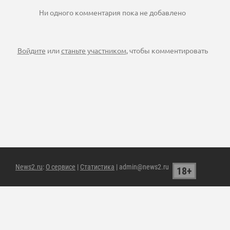
Ни одного комментария пока не добавлено
Войдите
или
станьте участником
, чтобы комментировать
News2.ru
:
О сервисе
|
Статистика
| admin@news2.ru
18+