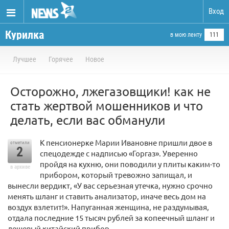
Вход
Курилка
в мою ленту
111
Лучшее
Горячее
Новое
Осторожно, лжегазовщики! как не
стать жертвой мошенников и что
делать, если вас обманули
К пенсионерке Марии Ивановне пришли двое в
отметили
2
спецодежде с надписью «Горгаз». Уверенно
пройдя на кухню, они поводили у плиты каким-то
в архиве
прибором, который тревожно запищал, и
вынесли вердикт, «У вас серьезная утечка, нужно срочно
менять шланг и ставить анализатор, иначе весь дом на
воздух взлетит!». Напуганная женщина, не раздумывая,
отдала последние 15 тысяч рублей за копеечный шланг и
дешевый китайский прибор.