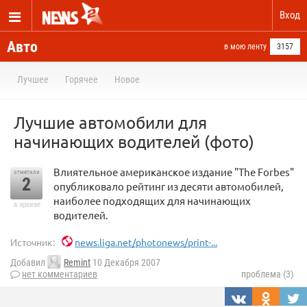
Вход
Авто
в мою ленту
3157
Лучшее
Горячее
Новое
Лучшие автомобили для
начинающих водителей (фото)
Влиятельное американское издание "The Forbes"
отметили
2
опубликовало рейтинг из десяти автомобилей,
наиболее подходящих для начинающих
в архиве
водителей.
Источник:
news.liga.net/photonews/print-...
Добавил
Remint
10 Декабря 2007
нет комментариев
проблема (3)