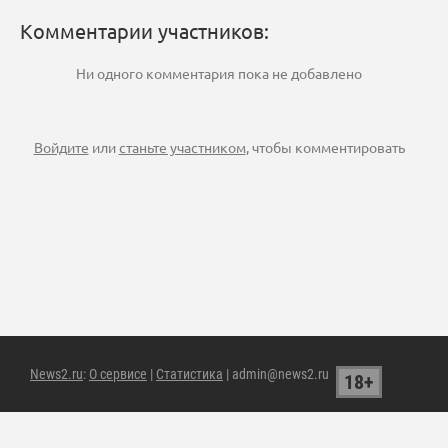
Комментарии участников:
Ни одного комментария пока не добавлено
Войдите
или
станьте участником
, чтобы комментировать
News2.ru
:
О сервисе
|
Статистика
| admin@news2.ru
18+