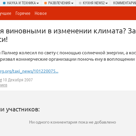
НАУКА И ТЕХНИКА
РАЗВЛЕЧЕНИЯ
КУХНЯ NEWS2
КОММЕНТАРИ
учшее
Горячее
Новое
бя виновными в изменении климата? З
си!
 Палмер колесил по свету с помощью солнечной энергии, а ког
ризвал коммерческие организации помочь ему в воплощении и
rg.org/taxi_news/101220075...
er
10 Декабря 2007
риев
и участников:
Ни одного комментария пока не добавлено