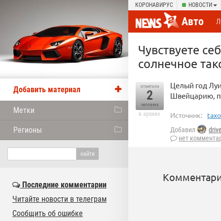
КОРОНАВИРУС
НОВОСТИ
Авто
Л
Чувствуете се
солнечное так
Целый год Луи
отметили
Добавить материал
2
Швейцарию, п
человека
Метки
в архиве
Источник:
taxo
Регионы
Добавил
driv
нет коммента
Комментари
Последние комментарии
Читайте новости в телеграм
Сообщить об ошибке