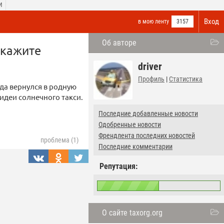
И
Вход
в мою ленту
3157
Об авторе
акажите
driver
Профиль
|
Статистика
да вернулся в родную
деи солнечного такси.
Последние добавленные новости
Одобренные новости
Френдлента последних новостей
проблема (1)
Последние комментарии
Репутация:
О сайте taxorg.org