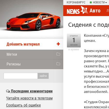
КОРОНАВИРУС
НОВОСТИ
Авто
Л
Сидения с под
Компания «Сту
отметил
1
ценам.
Добавить материал
человек
в архиве
Зачем нужна а
Метки
производитель 
равно угонят.
Регионы
скажете Вы, у 
невыгодно…А э
услуги высоча
профессионал
и безопасност
Последние комментарии
автомобилей.
Читайте новости в телеграм
«Студия Охра
Сообщить об ошибке
комплексной о