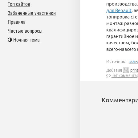
производства
Топ сайтов
для Renault
, 
Забаненные участники
тонировка ст
Правила
монтаж разног
квалифициров
Частые вопросы
гарантийное 
Ночная тема
качеством, бо
всего-навсего
Источник:
sos-
Добавил
prin
нет коммента
Комментари