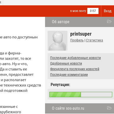
И
Вход
в мою ленту
3157
Об авторе
printsuper
е авто по доступным
Профиль
|
Статистика
да и фирма-
и захотят, то все
Последние добавленные новости
авто. Ну и что,
Одобренные новости
Да и ставить ее
Френдлента последних новостей
тем», предоставлет
Последние комментарии
 и располагает
Репутация:
е технических средств
ой подготовкой
язанные с
О сайте sos-auto.ru
зарубежного