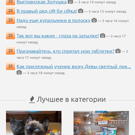
Вьетнамская Золушка
23
— 3 часа 14 минут назад
В правый ряд с@ би с@ка!
23
— 3 часа 15 минут назад
Надо еще купальники в полоску
23
— 3 часа 16 минут
назад
Так вот вы какие - глаза на затылке!
23
— 3 часа 17
минут назад
Признавайтесь, кто спрятал мои таблетки?
23
— 3
часа 17 минут назад
Как прилежный ученик вижу Девы светлый лик...
23
— 3 часа 18 минут назад
Лучшее в категории