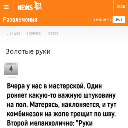
Вход
Развлечения
в мою ленту
2679
Лучшее
Горячее
Новое
Золотые руки
отметили
4
в архиве