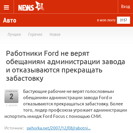
Вход
Авто
в мою ленту
3157
Лучшее
Горячее
Новое
Работники Ford не верят
обещаниям администрации завода
и отказываются прекращать
забастовку
Бастующие рабочие не верят голословным
отметили
2
обещаниям администрации завода Ford и
отказываются прекращаться забастовку. Более
в архиве
того, лидер профсоюза угрожает администрации
испортить имидж Ford Focus с помощью СМИ.
Источник:
pehorka.net/2007/12/08/rabotni...