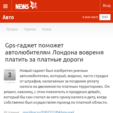
Вход
Авто
в мою ленту
3157
Лучшее
Горячее
Новое
Gps-гаджет поможет
автолюбителям Лондона вовремя
платить за платные дороги
Новый гаджет был изобретен умелым
отметили
3
автолюбителем, который, видимо, часто страдал
от штрафов, налагаемых за позднюю уплату
в архиве
налога на движения по платным территориям. Он
решил, наконец, с этим покончить и придумал девайс,
который бы сам считал за него сумму налога и дату, когда
собственно был осуществлен проезд по платной области.
Источник:
gps-blog.ru/2007/12/04/gps-gad...