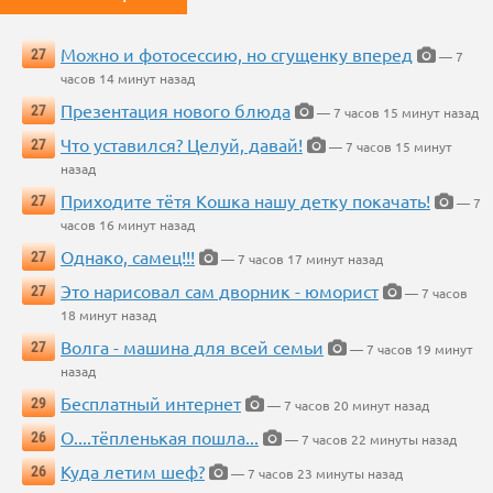
Можно и фотосессию, но сгущенку вперед
27
— 7
часов 14 минут назад
Презентация нового блюда
27
— 7 часов 15 минут назад
Что уставился? Целуй, давай!
27
— 7 часов 15 минут
назад
Приходите тётя Кошка нашу детку покачать!
27
— 7
часов 16 минут назад
Однако, самец!!!
27
— 7 часов 17 минут назад
Это нарисовал сам дворник - юморист
27
— 7 часов
18 минут назад
Волга - машина для всей семьи
27
— 7 часов 19 минут
назад
Бесплатный интернет
29
— 7 часов 20 минут назад
О....тёпленькая пошла...
26
— 7 часов 22 минуты назад
Куда летим шеф?
26
— 7 часов 23 минуты назад