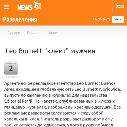
Вход
Развлечения
в мою ленту
2679
Лучшее
Горячее
Новое
Leo Burnett "клеит" мужчин
отметили
2
в архиве
Аргентинское рекламное агентство Leo Burnett Buenos
Aires, входящее в глобальную сеть Leo Burnett Worldwide,
выпустило кампанию в журналах для издательства
Editorial Perfil. На макетах, опубликованных в мужских
глянцевых журналах, изображены красивые девушки. Все
рекламные развороты склеиваются между собой
капельками клея. Читатель разрывает разворот и ему
только остается догадываться, у кого в руках побывал