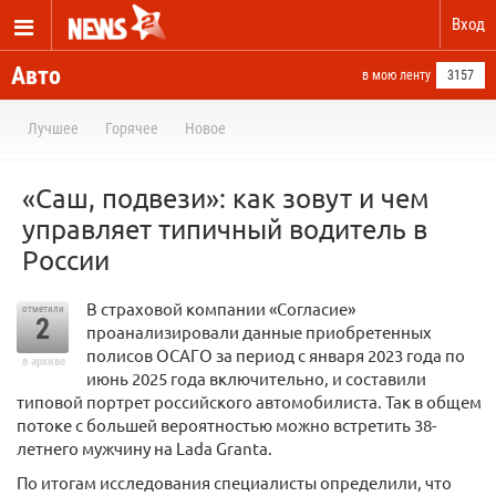
Вход
Авто
в мою ленту
3157
Лучшее
Горячее
Новое
«Саш, подвези»: как зовут и чем
управляет типичный водитель в
России
В страховой компании «Согласие»
отметили
2
проанализировали данные приобретенных
полисов ОСАГО за период с января 2023 года по
в архиве
июнь 2025 года включительно, и составили
типовой портрет российского автомобилиста. Так в общем
потоке с большей вероятностью можно встретить 38-
летнего мужчину на Lada Granta.
По итогам исследования специалисты определили, что