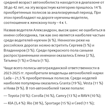
средний возраст автомобилиста находится в диапазоне от
38 до 42 лет, на эту возрастную категорию пришлось 14 %
приобретенных полисов за анализируемый период. При
этом преобладают на дороге мужчины-водители,
соотношение к женскому полу – 4 к 1.
Назвав водителя Александром, высок шанс не ошибиться в
имени собеседника, так как оно является наиболее частым
среди водителей-мужчин (6 %). Немногим реже на
российских дорогах можно встретить Сергеев (5 %) и
Владимиров (3 %). Среди прекрасного пола самыми
распространенными именами оказались Елена (2 %),
Татьяна (1 %) и Ольга (1 %).
Чаще всего полисы автогражданской ответственности в
2023-2025 гг. приобретали владельцы автомобилей марки
Lada – 21,5 % приобретенных полисов. Среди моделей
наиболее популярны оказались Granta (19 %), Vesta (11 %)
и Нива (9 %). В топ-автомобилей также попали:
— Toyota (10 %): Corolla (16 %), Camry (13 %) и RAV4 (10 %);
— KIA (5,4 %): Rio (38 %), Sportage (15 %) и Ceed (11 %);