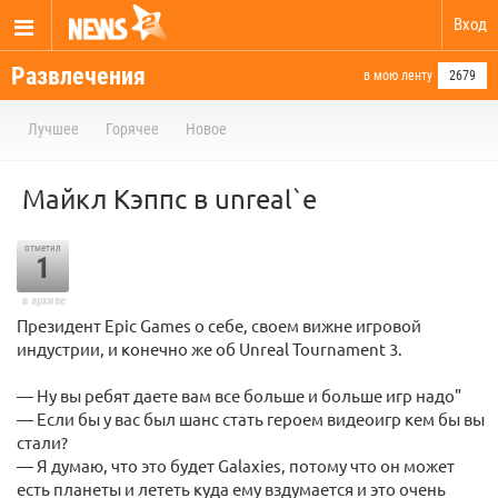
Вход
Развлечения
в мою ленту
2679
Лучшее
Горячее
Новое
Майкл Кэппс в unreal`е
отметил
1
в архиве
Президент Epic Games о себе, своем вижне игровой
индустрии, и конечно же об Unreal Tournament 3.
— Ну вы ребят даете вам все больше и больше игр надо"
— Если бы у вас был шанс стать героем видеоигр кем бы вы
стали?
— Я думаю, что это будет Galaxies, потому что он может
есть планеты и лететь куда ему вздумается и это очень