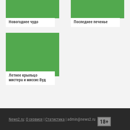
Новогоднее чудо
Последнее печенье
Летнее крыльцо
мистера и миссис Вуд
News2.ru
:
О сервисе
|
Статистика
| admin@news2.ru
18+