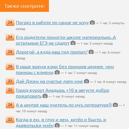
Также смотрите:
Погряз в работе по самое не хочу
24
— 1 час 3 минуты
назад
Его родители помогли школе материально..А
24
остальные ЕГЭ не сдадут
— 1 час 5 минут назад
Дорогой, а куда наш гид пропал?
24
— 1 час 6 минут
назад
В наше время кони без принцев ценнее, чем
24
принцы с конями
— 1 час 7 минут назад
Дай Джим на счастье лапу мне
23
— 1 час 8 минут назад
Город-курорт Анадырь +10 в августе добро
23
пожаловать
— 1 час 9 минут назад
А в центре наш учитель по муз.литературе))
24
— 1
час 10 минут назад
Когда я ем, я глух и нем, хитёр и быстр, и
22
дьявольски умён
— 1 час 11 минут назад