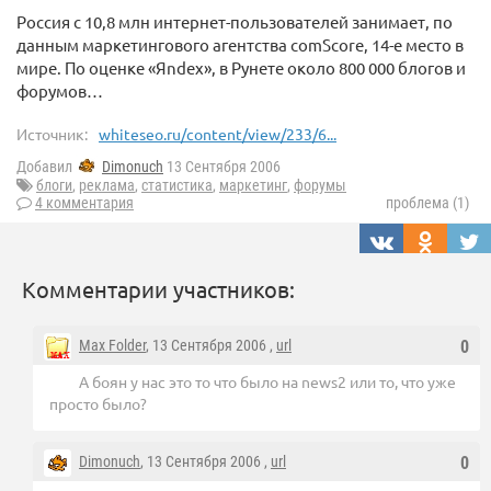
Россия с 10,8 млн интернет-пользователей занимает, по
данным маркетингового агентства comScore, 14-е место в
мире. По оценке «Яndex», в Рунете около 800 000 блогов и
форумов…
Источник:
whiteseo.ru/content/view/233/6...
Добавил
Dimonuch
13 Сентября 2006
блоги
,
реклама
,
статистика
,
маркетинг
,
форумы
4 комментария
проблема (1)
Комментарии участников:
Max Folder
, 13 Сентября 2006 ,
url
0
А боян у нас это то что было на news2 или то, что уже
просто было?
Dimonuch
, 13 Сентября 2006 ,
url
0