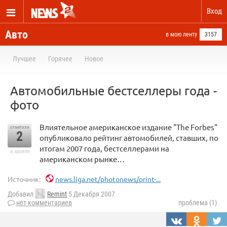
Вход
Авто
в мою ленту
3157
Лучшее
Горячее
Новое
Автомобильные бестселлеры года -
фото
Влиятельное американское издание "The Forbes"
отметили
2
опубликовало рейтинг автомобилей, ставших, по
итогам 2007 года, бестселлерами на
в архиве
американском рынке…
Источник:
news.liga.net/photonews/print-...
Добавил
Remint
5 Декабря 2007
нет комментариев
проблема (1)