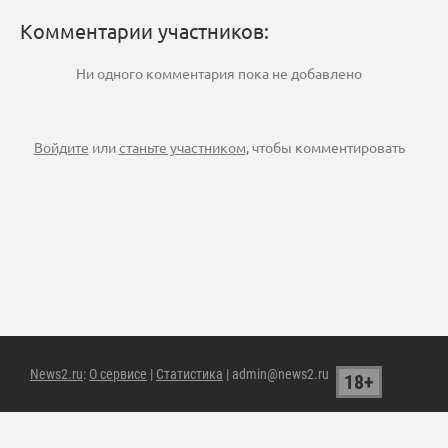
Комментарии участников:
Ни одного комментария пока не добавлено
Войдите
или
станьте участником
, чтобы комментировать
News2.ru
:
О сервисе
|
Статистика
| admin@news2.ru
18+