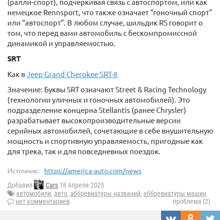
(ралли-спорт), подчеркивая связь с автоспортом, или как
немецкое Rennsport, что также означает “гоночный спорт”
или “автоспорт”. В любом случае, шильдик RS говорит о
том, что перед вами автомобиль с бескомпромиссной
динамикой и управляемостью.
SRT
Как в
Jeep Grand Cherokee SRT-8
Значение: Буквы SRT означают Street & Racing Technology
(технологии уличных и гоночных автомобилей). Это
подразделение концерна Stellantis (ранее Chrysler)
разрабатывает высокопроизводительные версии
серийных автомобилей, сочетающие в себе внушительную
мощность и спортивную управляемость, пригодные как
для трека, так и для повседневных поездок.
Источник:
https://america-auto.com/news
Добавил
Cars
18 Апреля 2025
автомобили
,
авто
,
аббревиатуры названий
,
аббревиатуры машин
нет комментариев
проблема (2)