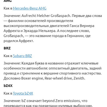
AMG
Как в
Mercedes-Benz AMG
Значение: Aufrecht Melcher Großaspach. Первые два слова
— фамилии основателей производителя
высокопроизводительных двигателей Ганса Вернера
Ауфрехта и Эрхарда Мельхера. А последнее слово,
Großaspach, — это название города в Германии, где
родился Ауфрехт.
BRZ
Как в
Subaru BRZ
Значение: Каждая буква в названии отражает ключевые
особенности автомобиля: оппозитный двигатель, задний
привод и стремление к вершине спортивного мастерства.
Дословно Boxer engine, Rear-wheel drive, Zenith.
bZ4X
Как в
Toyota bZ4X
Значение: bZ означает beyond Zero emissions, что
переводится как «за пределами нулевых выбросов»,