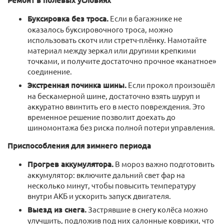
Ремонт в полевых условиях
Буксировка без троса.
Если в багажнике не
оказалось буксировочного троса, можно
использовать скотч или стретч-плёнку. Намотайте
материал между зеркал или другими крепкими
точками, и получите достаточно прочное «канатное»
соединение.
Экстренная починка шины.
Если прокол произошёл
на бескамерной шине, достаточно взять шуруп и
аккуратно ввинтить его в место повреждения. Это
временное решение позволит доехать до
шиномонтажа без риска полной потери управления.
Приспособления для зимнего периода
Прогрев аккумулятора.
В мороз важно подготовить
аккумулятор: включите дальний свет фар на
несколько минут, чтобы повысить температуру
внутри АКБ и ускорить запуск двигателя.
Выезд из снега.
Застрявшие в снегу колёса можно
улучшить, подложив под них салонные коврики, что