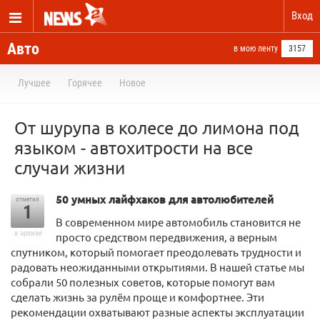
Вход
Авто
в мою ленту
3157
Лучшее
Горячее
Новое
От шурупа в колесе до лимона под
языком - автохитрости на все
случаи жизни
50 умных лайфхаков для автолюбителей
отметил
1
В современном мире автомобиль становится не
в архиве
просто средством передвижения, а верным
спутником, который помогает преодолевать трудности и
радовать неожиданными открытиями. В нашей статье мы
собрали 50 полезных советов, которые помогут вам
сделать жизнь за рулём проще и комфортнее. Эти
рекомендации охватывают разные аспекты эксплуатации