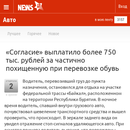
Вход
Авто
в мою ленту
3157
Лучшее
Горячее
Новое
«Согласие» выплатило более 750
тыс. рублей за частично
похищенную при перевозке обувь
Водитель, перевозивший груз до пункта
отметили
2
назначения, остановился для отдыха на участке
федеральной трассы «Байкал», расположенном
в архиве
на территории Республики Бурятия. В ночное
время водитель, спавший внутри грузового авто,
почувствовал шевеление транспортного средства и вышел
проверить, что происходит. В зеркале заднего вида он
увидел отражение стоп-сигналов удаляющегося авто. При
осмотре прицепа водитель выяснил, что повреждены