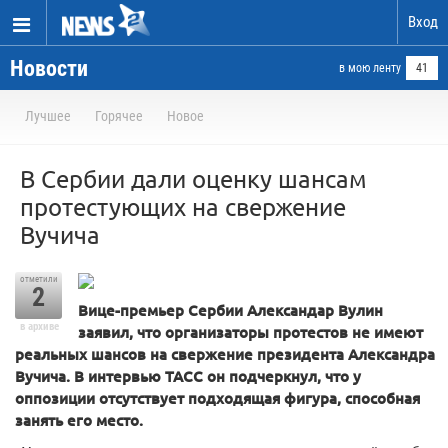
Вход
Новости
в мою ленту
41
Лучшее
Горячее
Новое
В Сербии дали оценку шансам
протестующих на свержение
Вучича
отметили
2
Вице-премьер Сербии Александар Вулин
в архиве
заявил, что организаторы протестов не имеют
реальных шансов на свержение президента Александра
Вучича. В интервью ТАСС он подчеркнул, что у
оппозиции отсутствует подходящая фигура, способная
занять его место.