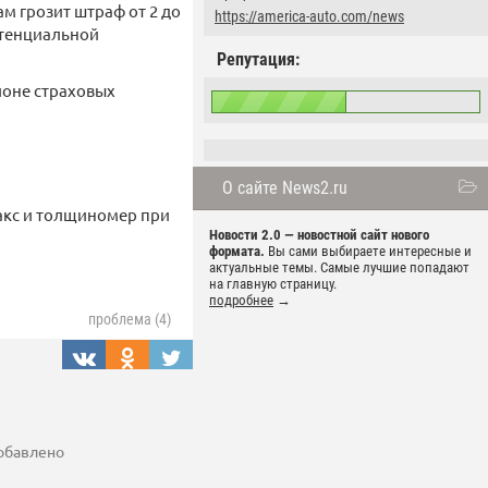
м грозит штраф от 2 до
https://america-auto.com/news
потенциальной
Репутация:
ионе страховых
О сайте News2.ru
акс и толщиномер при
Новости 2.0 — новостной сайт нового
формата.
Вы сами выбираете интересные и
актуальные темы. Самые лучшие попадают
на главную страницу.
подробнее
→
проблема (4)
добавлено