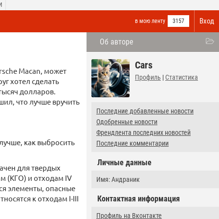
И
Вход
в мою ленту
3157
Об авторе
Cars
rsche Macan, может
Профиль
|
Статистика
руг хотел сделать
тысяч долларов.
шил, что лучше вручить
Последние добавленные новости
Одобренные новости
Френдлента последних новостей
лучше, как выбросить
Последние комментарии
Личные данные
ачен для твердых
м (КГО) и отходам IV
Имя: Андраник
ься элементы, опасные
осятся к отходам I-III
Контактная информация
Профиль на Вконтакте