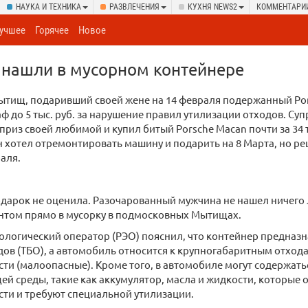
НАУКА И ТЕХНИКА
РАЗВЛЕЧЕНИЯ
КУХНЯ NEWS2
КОММЕНТАРИ
учшее
Горячее
Новое
 нашли в мусорном контейнере
ытищ, подаривший своей жене на 14 февраля подержанный Po
ф до 5 тыс. руб. за нарушение правил утилизации отходов. Суп
риз своей любимой и купил битый Porsche Macan почти за 34 
 хотел отремонтировать машину и подарить на 8 Марта, но ре
аля.
дарок не оценила. Разочарованный мужчина не нашел ничего 
антом прямо в мусорку в подмосковных Мытищах.
ологический оператор (РЭО) пояснил, что контейнер предназн
ов (ТБО), а автомобиль относится к крупногабаритным отхода
сти (малоопасные). Кроме того, в автомобиле могут содержат
й среды, такие как аккумулятор, масла и жидкости, которые отн
сти и требуют специальной утилизации.