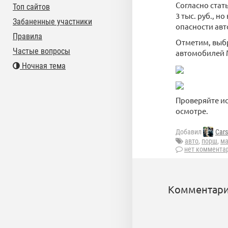
Согласно стат
Топ сайтов
3 тыс. руб., н
Забаненные участники
опасности ав
Правила
Отметим, выб
Частые вопросы
автомобилей 
Ночная тема
Проверяйте и
осмотре.
Добавил
Cars
авто
,
порш
,
ма
нет коммента
Комментари