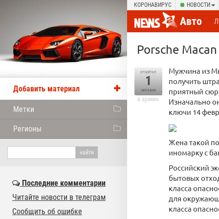
КОРОНАВИРУС
НОВОСТИ
Авто
Л
Porsche Macan
Мужчина из М
отметил
1
получить штра
Добавить материал
приятный сюрп
человек
в архиве
Изначально он
Метки
ключи 14 февр
Регионы
Жена такой по
иномарку с б
Российский эк
бытовых отход
Последние комментарии
класса опасно
Читайте новости в телеграм
для окружающе
класса опасно
Сообщить об ошибке