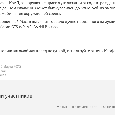
ье 8.2 КоАП, за нарушение правил утилизации отходов граждана
о в данном случае он может быть увеличен до 5 тыс. руб. из-за 
томобиля для окружающей среды.
рошенный Macan выглядит гораздо лучше проданного на аукц
Macan GTS WP1AF2A57NLB30385 :
сторию автомобиля перед покупкой, используйте отчеты Карф
2 Марта 2025
кан
риев
и участников:
Ни одного комментария пока не 