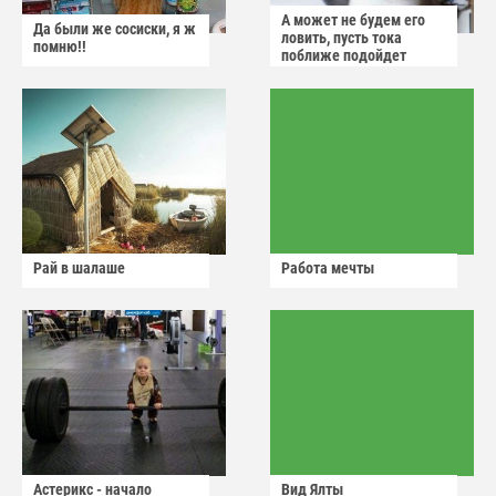
А может не будем его
Да были же сосиски, я ж
ловить, пусть тока
помню!!
поближе подойдет
Рай в шалаше
Работа мечты
Астерикс - начало
Вид Ялты