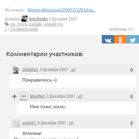
Источник:
blogproblog.com/2007/12/03/rss...
Добавил
donchenko
3 Декабря 2007
rss
,
блоги
,
дизайн
,
новый год
3 комментария
проблема (1)
Комментарии участников:
UniqMan
, 3 Декабря 2007 ,
url
0
Понравилось =)
MaulNet
, 3 Декабря 2007 ,
url
0
Мне тоже, мило.
svital47
, 6 Декабря 2007 ,
url
0
Атлична!