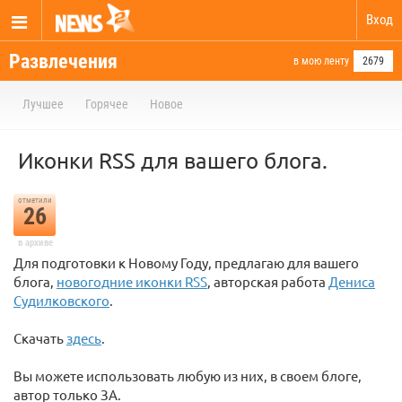
Вход
Развлечения
в мою ленту
2679
Лучшее
Горячее
Новое
Иконки RSS для вашего блога.
отметили
26
в архиве
Для подготовки к Новому Году, предлагаю для вашего
блога,
новогодние иконки RSS
, авторская работа
Дениса
Судилковского
.
Скачать
здесь
.
Вы можете использовать любую из них, в своем блоге,
автор только ЗА.