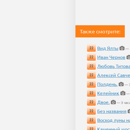
Также смотрите:
Вид Ялты
22
— 3
Иван Чернов
22
Любовь Титов
22
Алексей Савч
22
Полдень.
22
— 3
Келейник
22
— 
Двое.
22
— 3 час
Без названия
22
Восход луны н
22
Каменный мос
22