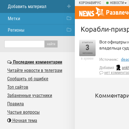
КОРОНАВИРУС
НОВОСТИ
Добавить материал
Развлеч
Метки
Корабли-приз
Регионы
Все офицеры и
отметили
3
владельца суд
человека
в архиве
Источник:
dead
Последние комментарии
Добавил
ank
Читайте новости в телеграм
нет коммента
Сообщить об ошибке
Топ сайтов
Комментари
Забаненные участники
Правила
Частые вопросы
Ночная тема