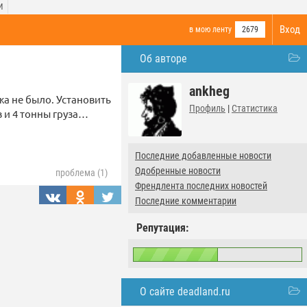
И
Вход
в мою ленту
2679
Об авторе
ankheg
жа не было. Установить
Профиль
|
Статистика
 и 4 тонны груза…
Последние добавленные новости
Одобренные новости
проблема (1)
Френдлента последних новостей
Последние комментарии
Репутация:
О сайте deadland.ru