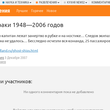
НАУКА И ТЕХНИКА
РАЗВЛЕЧЕНИЯ
КУХНЯ NEWS2
КОММЕНТАРИ
ения
Лучшее
Горячее
Новое
раки 1948—2006 годов
 капитан лежат замертво в рубке и на мостике… Следов экипа
на не удалось… Бесследно исчезли вся команда, 25 пассажиров
land.ru/ghost-ships.html
heg
3 Декабря 2007
риев
и участников:
Ни одного комментария пока не добавлено
Войдите
или
станьте участником
, чтобы комментировать