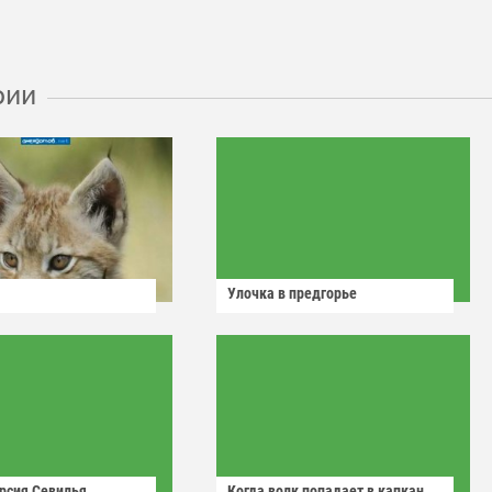
рии
Улочка в предгорье
рсия Севилья
Когда волк попадает в капкан