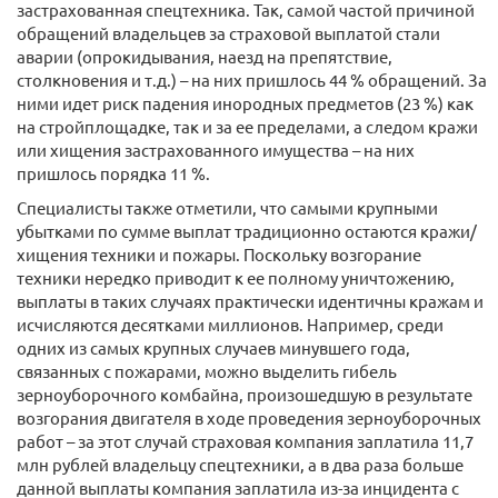
застрахованная спецтехника. Так, самой частой причиной
обращений владельцев за страховой выплатой стали
аварии (опрокидывания, наезд на препятствие,
столкновения и т.д.) – на них пришлось 44 % обращений. За
ними идет риск падения инородных предметов (23 %) как
на стройплощадке, так и за ее пределами, а следом кражи
или хищения застрахованного имущества – на них
пришлось порядка 11 %.
Специалисты также отметили, что самыми крупными
убытками по сумме выплат традиционно остаются кражи/
хищения техники и пожары. Поскольку возгорание
техники нередко приводит к ее полному уничтожению,
выплаты в таких случаях практически идентичны кражам и
исчисляются десятками миллионов. Например, среди
одних из самых крупных случаев минувшего года,
связанных с пожарами, можно выделить гибель
зерноуборочного комбайна, произошедшую в результате
возгорания двигателя в ходе проведения зерноуборочных
работ – за этот случай страховая компания заплатила 11,7
млн рублей владельцу спецтехники, а в два раза больше
данной выплаты компания заплатила из-за инцидента с